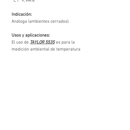
°C / °F, HR%
Indicación:
Análoga (ambientes cerrados).
Usos y aplicaciones:
El uso de
TAYLOR 5535
es para la
medición ambiental de temperatura
y humedad relativa en lugares
cerrados, tales como; farmacias,
clinicas, consultorios médicos y
sanatorios,
Dimensión y tamaño:
Cuerpo 9.3" x 3.5" x 1.0"
Serie:
2019