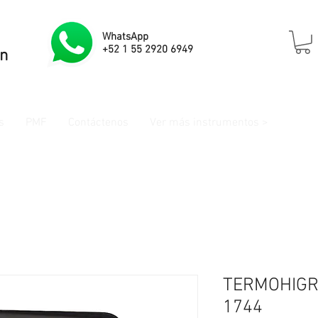
WhatsApp
+52 1 55 2920 6949
ón
s
PMF
Contáctenos
Ver más instrumentos >
TERMOHIGR
1744