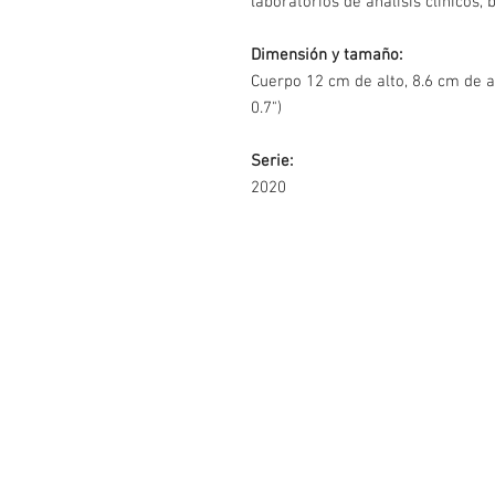
laboratorios de análisis clínicos, 
Dimensión y tamaño:
Cuerpo 12 cm de alto, 8.6 cm de an
0.7")
Serie:
2020
Contáctenos
Manuel Avila Camacho #3130 Piso 
Col. Valle Dorado
Tlalnepantla, Estado de México, Mé
C.P. 54020
ventas@taylormexico.com