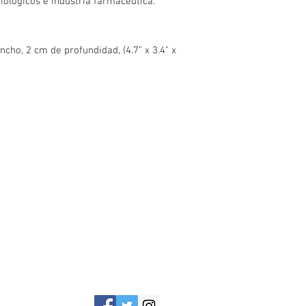
biológicos e industria farmacéutica.
cho, 2 cm de profundidad, (4.7" x 3.4" x
Llámenos
Conmutador +52 (55) 8526 4922
4
WhatsApp +52 (55) 2920 6949
xico