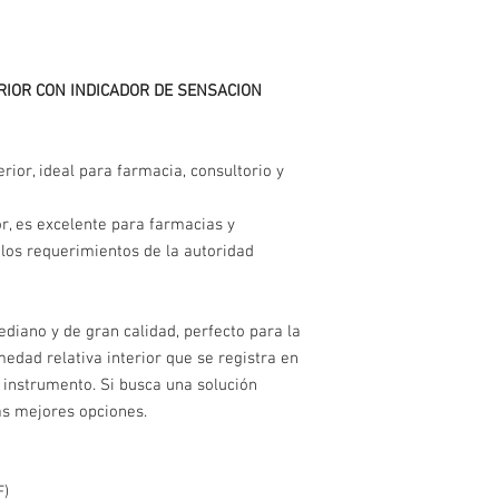
Indicador de sensa
seco
Batería incluída
RIOR CON INDICADOR DE SENSACION
rior, ideal para farmacia, consultorio y
r, es excelente para farmacias y
los requerimientos de la autoridad
diano y de gran calidad, perfecto para la
edad relativa interior que se registra en
l instrumento. Si busca una solución
las mejores opciones.
F)