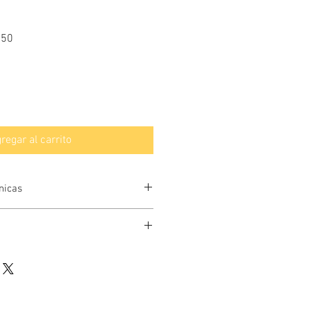
Precio
.50
de
oferta
regar al carrito
nicas
or
d relativa máxima y mínima
ratura máxima y mínima
ctualizable cada 20 segundos
d de medición °C y °F
rmato 24 Hrs. y AM/PM