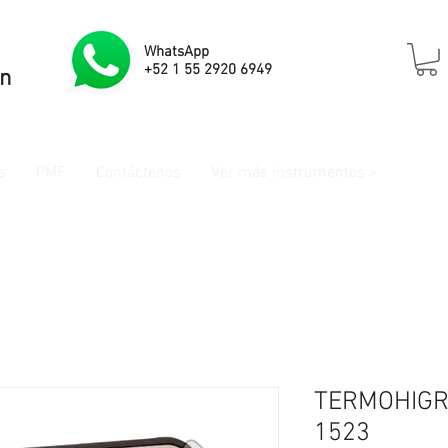
WhatsApp
+52 1 55 2920 6949
ón
s
PMF
Contáctenos
Ver más instrumentos >
TERMOHIGR
1523