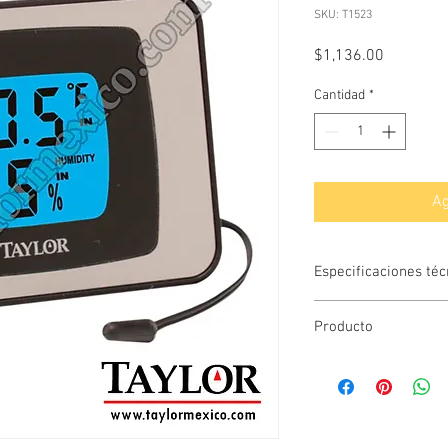
SKU: T1523
Precio
$1,136.00
Cantidad
*
Ag
Especificaciones téc
Rango de tempera i
Producto
Unidad de temperat
Rango de temperatu
Taylor 1523
Resolución: 0.1°C 
Taylor México
Memoria de máximo
humedad, permite el
el laboratorio.