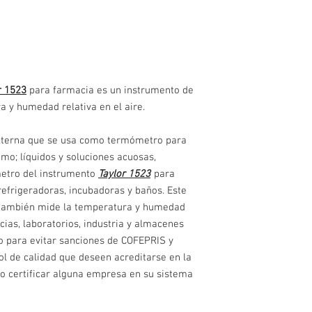
Rango de humedad 
Incluye baterías
Funciona con una p
r 1523
para farmacia es un instrumento de
a y humedad relativa en el aire.
externa que se usa como termómetro para
o; líquidos y soluciones acuosas,
etro del instrumento
Taylor 1523
para
refrigeradoras, incubadoras y baños. Este
 también mide la temperatura y humedad
ias, laboratorios, industria y almacenes
o para evitar sanciones de COFEPRIS y
ol de calidad que deseen acreditarse en la
o certificar alguna empresa en su sistema