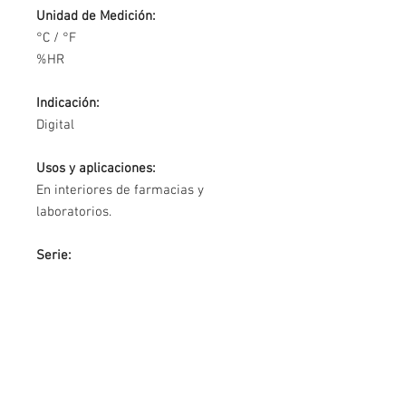
Unidad de Medición:
°C / °F
%HR
Indicación:
Digital
Usos y aplicaciones:
En interiores de farmacias y
laboratorios.
Serie:
Serie Pasada
IMPORTANTE: ESTE INSTRUMENTO
HA SIDO DESCONTINUADO,
FUE REEMPLAZADO POR EL MODELO
TAYLOR 1732, CONOZCA EL NUEVO